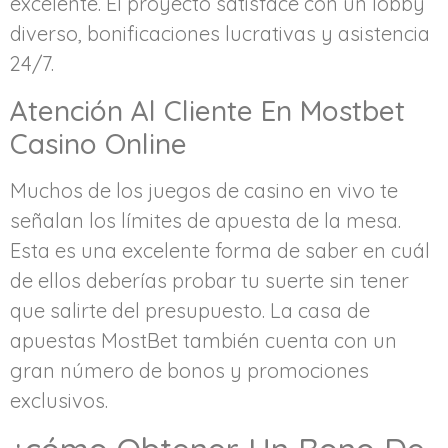
excelente. El proyecto satisface con un lobby
diverso, bonificaciones lucrativas y asistencia
24/7.
Atención Al Cliente En Mostbet
Casino Online
Muchos de los juegos de casino en vivo te
señalan los límites de apuesta de la mesa.
Esta es una excelente forma de saber en cuál
de ellos deberías probar tu suerte sin tener
que salirte del presupuesto. La casa de
apuestas MostBet también cuenta con un
gran número de bonos y promociones
exclusivos.