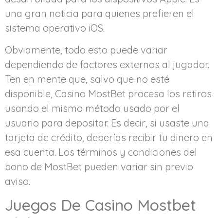
una gran noticia para quienes prefieren el
sistema operativo iOS.
Obviamente, todo esto puede variar
dependiendo de factores externos al jugador.
Ten en mente que, salvo que no esté
disponible, Casino MostBet procesa los retiros
usando el mismo método usado por el
usuario para depositar. Es decir, si usaste una
tarjeta de crédito, deberías recibir tu dinero en
esa cuenta. Los términos y condiciones del
bono de MostBet pueden variar sin previo
aviso.
Juegos De Casino Mostbet