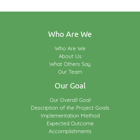
Who Are We
Who Are We
About Us
What Others Say
Our Team
Our Goal
Our Overall Goal
Description of the Project Goals
Implementation Method
Expected Outcome
Accomplishments