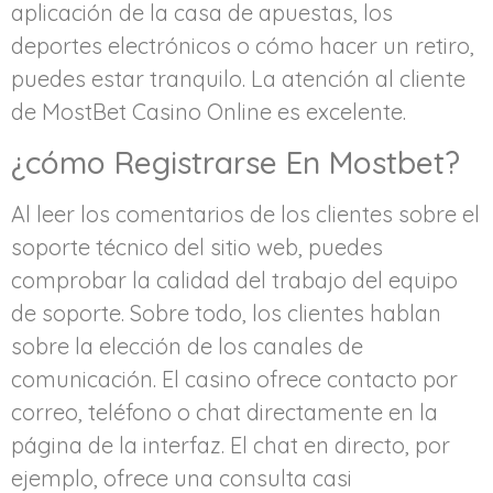
aplicación de la casa de apuestas, los
deportes electrónicos o cómo hacer un retiro,
puedes estar tranquilo. La atención al cliente
de MostBet Casino Online es excelente.
¿cómo Registrarse En Mostbet?
Al leer los comentarios de los clientes sobre el
soporte técnico del sitio web, puedes
comprobar la calidad del trabajo del equipo
de soporte. Sobre todo, los clientes hablan
sobre la elección de los canales de
comunicación. El casino ofrece contacto por
correo, teléfono o chat directamente en la
página de la interfaz. El chat en directo, por
ejemplo, ofrece una consulta casi