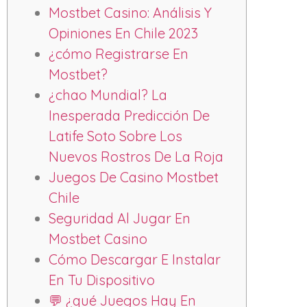
Mostbet Casino: Análisis Y
Opiniones En Chile 2023
¿cómo Registrarse En
Mostbet?
¿chao Mundial? La
Inesperada Predicción De
Latife Soto Sobre Los
Nuevos Rostros De La Roja
Juegos De Casino Mostbet
Chile
Seguridad Al Jugar En
Mostbet Casino
Cómo Descargar E Instalar
En Tu Dispositivo
💬 ¿qué Juegos Hay En