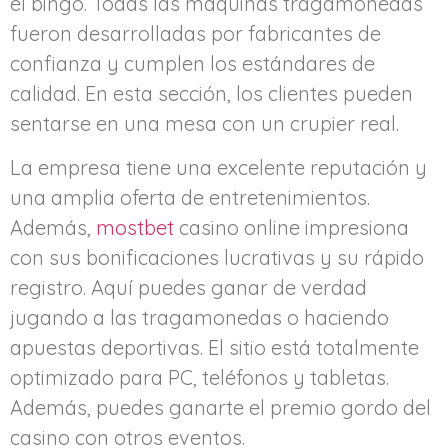
el bingo. Todas las máquinas tragamonedas
fueron desarrolladas por fabricantes de
confianza y cumplen los estándares de
calidad. En esta sección, los clientes pueden
sentarse en una mesa con un crupier real.
La empresa tiene una excelente reputación y
una amplia oferta de entretenimientos.
Además,
mostbet
casino online impresiona
con sus bonificaciones lucrativas y su rápido
registro. Aquí puedes ganar de verdad
jugando a las tragamonedas o haciendo
apuestas deportivas. El sitio está totalmente
optimizado para PC, teléfonos y tabletas.
Además, puedes ganarte el premio gordo del
casino con otros eventos.