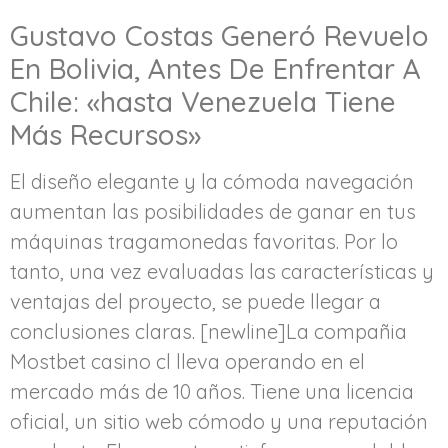
Gustavo Costas Generó Revuelo
En Bolivia, Antes De Enfrentar A
Chile: «hasta Venezuela Tiene
Más Recursos»
El diseño elegante y la cómoda navegación
aumentan las posibilidades de ganar en tus
máquinas tragamonedas favoritas. Por lo
tanto, una vez evaluadas las características y
ventajas del proyecto, se puede llegar a
conclusiones claras. [newline]La compañia
Mostbet casino cl lleva operando en el
mercado más de 10 años. Tiene una licencia
oficial, un sitio web cómodo y una reputación