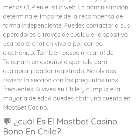
menos CLP en el sitio web. La administración
determina el importe de la recompensa de
forma independiente. Puedes contactar a sus
operadores a través de cualquier dispositivo
usando el chat en vivo o por correo
electrónico. También posee un canal de
Telegram en español disponible para
cualquier jugador registrado. No olvides
revisar la sección con las preguntas más
frecuentes. Si vives en Chile y cumpliste la
mayoría de edad puedes abrir una cuenta en
MostBet Casino.
💬 ¿cuál Es El Mostbet Casino
Bono En Chile?