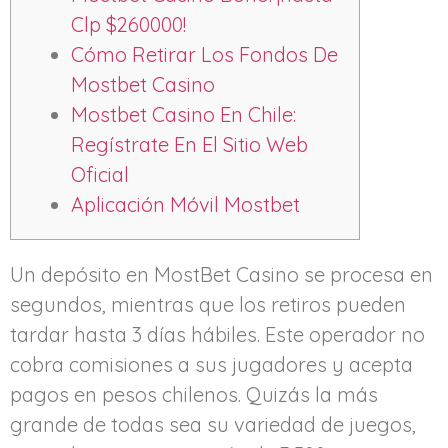
Clp $260000!
Cómo Retirar Los Fondos De
Mostbet Casino
Mostbet Casino En Chile:
Regístrate En El Sitio Web
Oficial
Aplicación Móvil Mostbet
Un depósito en MostBet Casino se procesa en
segundos, mientras que los retiros pueden
tardar hasta 3 días hábiles. Este operador no
cobra comisiones a sus jugadores y acepta
pagos en pesos chilenos. Quizás la más
grande de todas sea su variedad de juegos,