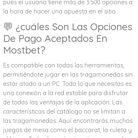
pues el usuario tiene más de 3.500 opciones a
la hora de hacer una apuesta en el sitio.
💬 ¿cuáles Son Las Opciones
De Pago Aceptados En
Mostbet?
Es compatible con todas las herramientas,
permitiéndote jugar en las tragamonedas sin
estar atado a un PC. Todo lo que necesitas es
una conexión a la red estable para disfrutar
de todas las ventajas de la aplicación. Las
características del catálogo no se limitan a
las tragamonedas. Aquí encontrarás muchos
juegos de mesa como el baccarat, la ruleta y